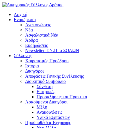
Αρχική
Ενημέρωση
Ανακοινώσεις
Νέα
Ασφαλιστικά Νέα
Άρθρα
Εκδηλώσεις
Newsletter Τ.Ν.Π. ο ΣΟΛΩΝ
Σύλλογος
Χαιρετισμός Προέδρου
Ιστορία
Δικηγόροι
Αποφάσεις Γενικής Συνέλευσης
Διοικητικό Συμβούλιο
Σύνθεση
Επιτροπές
Προσκλήσεις και Πρακτικά
Ασκούμενοι Δικηγόροι
Μέλη
Ανακοινώσεις
Υλικό Εξετάσεων
Προϋποθέσεις Εγγραφής
Νέα Μέλη