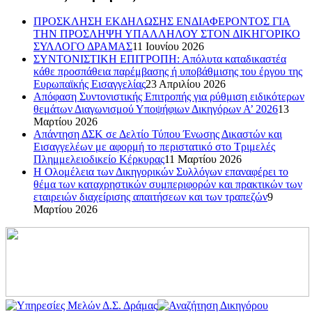
ΠΡΟΣΚΛΗΣΗ ΕΚΔΗΛΩΣΗΣ ΕΝΔΙΑΦΕΡΟΝΤΟΣ ΓΙΑ
ΤΗΝ ΠΡΟΣΛΗΨΗ ΥΠΑΛΛΗΛΟΥ ΣΤΟΝ ΔΙΚΗΓΟΡΙΚΟ
ΣΥΛΛΟΓΟ ΔΡΑΜΑΣ
11 Ιουνίου 2026
ΣΥΝΤΟΝΙΣΤΙΚΗ ΕΠΙΤΡΟΠΗ: Απόλυτα καταδικαστέα
κάθε προσπάθεια παρέμβασης ή υποβάθμισης του έργου της
Ευρωπαϊκής Εισαγγελίας
23 Απριλίου 2026
Απόφαση Συντονιστικής Επιτροπής για ρύθμιση ειδικότερων
θεμάτων Διαγωνισμού Υποψήφιων Δικηγόρων Α’ 2026
13
Μαρτίου 2026
Απάντηση ΔΣΚ σε Δελτίο Τύπου Ένωσης Δικαστών και
Εισαγγελέων με αφορμή το περιστατικό στο Τριμελές
Πλημμελειοδικείο Κέρκυρας
11 Μαρτίου 2026
Η Ολομέλεια των Δικηγορικών Συλλόγων επαναφέρει το
θέμα των καταχρηστικών συμπεριφορών και πρακτικών των
εταιρειών διαχείρισης απαιτήσεων και των τραπεζών
9
Μαρτίου 2026