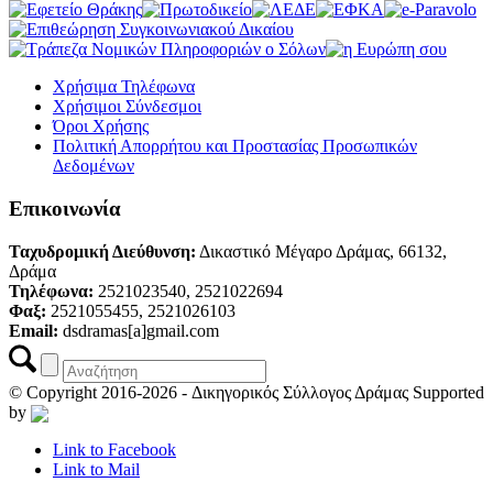
Χρήσιμα Τηλέφωνα
Χρήσιμοι Σύνδεσμοι
Όροι Χρήσης
Πολιτική Απορρήτου και Προστασίας Προσωπικών
Δεδομένων
Επικοινωνία
Ταχυδρομική Διεύθυνση:
Δικαστικό Μέγαρο Δράμας, 66132,
Δράμα
Τηλέφωνα:
2521023540, 2521022694
Φαξ:
2521055455, 2521026103
Email:
dsdramas[a]gmail.com
© Copyright 2016-2026 - Δικηγορικός Σύλλογος Δράμας
Supported
by
Link to Facebook
Link to Mail