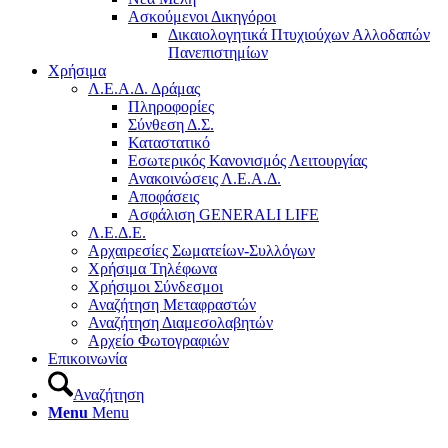
Ασκούμενοι Δικηγόροι
Δικαιολογητικά Πτυχιούχων Αλλοδαπών
Πανεπιστημίων
Χρήσιμα
Λ.Ε.Α.Δ. Δράμας
Πληροφορίες
Σύνθεση Δ.Σ.
Καταστατικό
Εσωτερικός Κανονισμός Λειτουργίας
Ανακοινώσεις Λ.Ε.Α.Δ.
Αποφάσεις
Ασφάλιση GENERALI LIFE
Λ.Ε.Δ.Ε.
Αρχαιρεσίες Σωματείων-Συλλόγων
Χρήσιμα Τηλέφωνα
Χρήσιμοι Σύνδεσμοι
Αναζήτηση Μεταφραστών
Αναζήτηση Διαμεσολαβητών
Αρχείο Φωτογραφιών
Επικοινωνία
Αναζήτηση
Menu
Menu